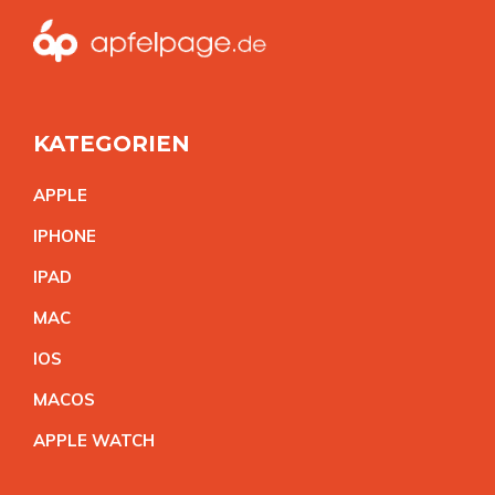
KATEGORIEN
APPL
E
IPHON
E
IPA
D
MA
C
IO
S
MACO
S
APPLE WATC
H