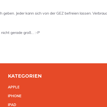
h geben. Jeder kann sich von der GEZ befreien lassen. Verbrau
n nicht gerade groß… :-P
KATEGORIEN
APPL
E
IPHON
E
IPA
D