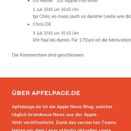
Ulf Reiter "1st Apple Fan ever"
1. Juli 2015 um 16:42 Uhr
tja Chris, es muss auch so dumme Leute wie dic
Chris DE
3. Juli 2015 um 15:15 Uhr
Ehr faul als dumm. Für 17Euro ist die Motivatio
Die Kommentare sind geschlossen.
ÜBER APFELPAGE.DE
Apfelpage.de ist ein Apple News Blog, welcher
täglich brandneue News aus der Apple-
Welt veröffentlicht. Dank des versierten Teams
bieten wir dem Leser ständig aktuellen sowie