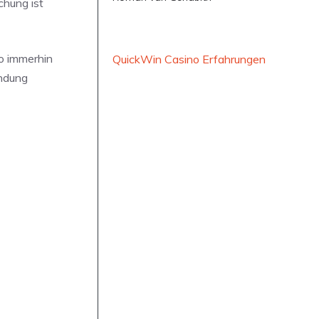
chung ist
o immerhin
QuickWin Casino Erfahrungen
endung