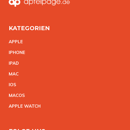
KATEGORIEN
APPL
E
IPHON
E
IPA
D
MA
C
IO
S
MACO
S
APPLE WATC
H