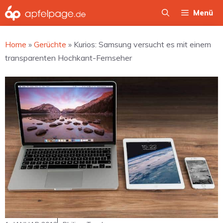
Zum
Menü
Inhalt
springen
Home
»
Gerüchte
»
Kurios: Samsung versucht es mit einem
transparenten Hochkant-Fernseher