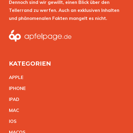
Dennoch sind wir gewillt, einen Blick über den
Tellerrand zu werfen. Auch an exklusiven Inhalten
und phänomenalen Fakten mangelt es nicht.
KATEGORIEN
APPL
E
IPHON
E
IPA
D
MA
C
IO
S
MACO
S