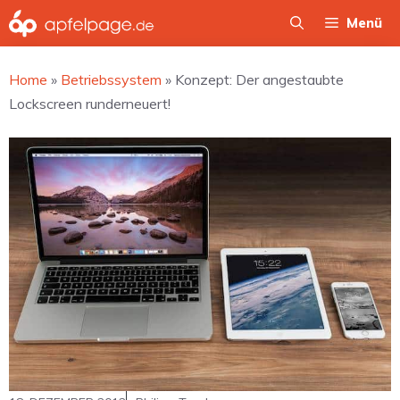
Zum
Menü
Inhalt
springen
Home
»
Betriebssystem
»
Konzept: Der angestaubte
Lockscreen runderneuert!