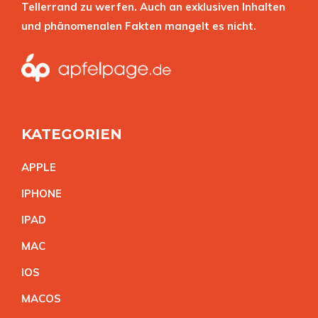
Tellerrand zu werfen. Auch an exklusiven Inhalten
und phänomenalen Fakten mangelt es nicht.
KATEGORIEN
APPL
E
IPHON
E
IPA
D
MA
C
IO
S
MACO
S