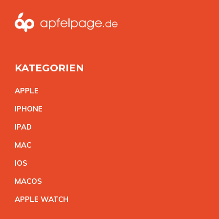
KATEGORIEN
APPL
E
IPHON
E
IPA
D
MA
C
IO
S
MACO
S
APPLE WATC
H