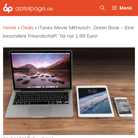
Zum
Menü
Inhalt
springen
Home
»
Deals
»
iTunes Movie Mittwoch: „Green Book – Eine
besondere Freundschaft“ für nur 1,99 Euro!