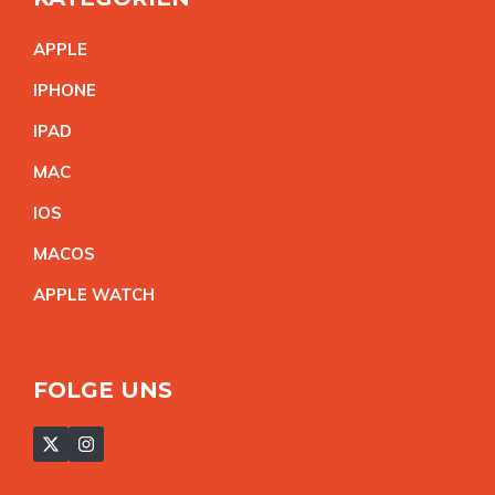
APPL
E
IPHON
E
IPA
D
MA
C
IO
S
MACO
S
APPLE WATC
H
FOLGE UNS