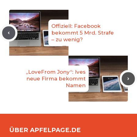
Offiziell: Facebook
bekommt 5 Mrd. Strafe
– zu wenig?
„LoveFrom Jony“: Ives
neue Firma bekommt
Namen
ÜBER APFELPAGE.DE