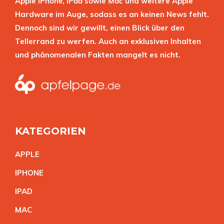
Apple
iPhone
,
iPad
sowie
Mac
und weitere Apple
Hardware im Auge, sodass es an keinen News fehlt.
Dennoch sind wir gewillt, einen Blick über den
Tellerrand zu werfen. Auch an exklusiven Inhalten
und phänomenalen Fakten mangelt es nicht.
KATEGORIEN
APPL
E
IPHON
E
IPA
D
MA
C