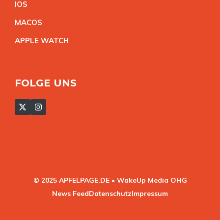
IO
S
MACO
S
APPLE WATC
H
FOLGE UNS
© 2025 APFELPAGE.DE • WakeUp Media OHG
News Feed
Datenschutz
Impressum