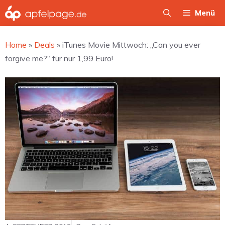
Zum
Menü
Inhalt
springen
Home
»
Deals
»
iTunes Movie Mittwoch: „Can you ever
forgive me?“ für nur 1,99 Euro!