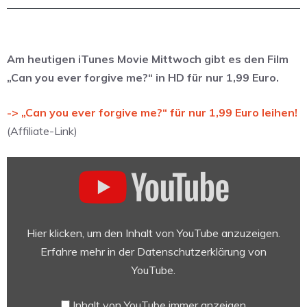
Am heutigen iTunes Movie Mittwoch gibt es den Film
„Can you ever forgive me?“ in HD für nur 1,99 Euro.
-> „Can you ever forgive me?“ für nur 1,99 Euro leihen!
(Affiliate-Link)
„CAN
YOU
EVER
FORGIVE
ME
Hier klicken, um den Inhalt von YouTube anzuzeigen.
Trailer
Erfahre mehr in der
Datenschutzerklärung von
German
YouTube
.
Deutsch
(2019)“
Inhalt von YouTube immer anzeigen