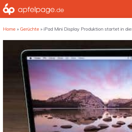
Zum
Inhalt
springen
Home
»
Gerüchte
»
iPad Mini Display Produktion startet in d