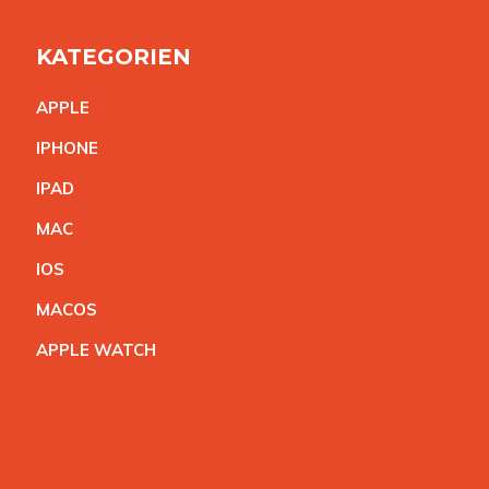
KATEGORIEN
APPL
E
IPHON
E
IPA
D
MA
C
IO
S
MACO
S
APPLE WATC
H