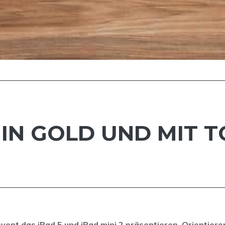
S IN GOLD UND MIT 
ent das iPad 5 und iPad mini 2 präsentieren. Orientieren