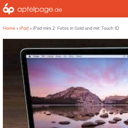
Zum
Inhalt
springen
Home
»
iPad
»
iPad mini 2: Fotos in Gold und mit Touch ID