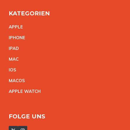
KATEGORIEN
APPL
E
IPHON
E
IPA
D
MA
C
IO
S
MACO
S
APPLE WATC
H
FOLGE UNS