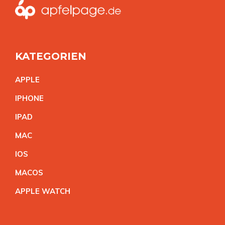
KATEGORIEN
APPL
E
IPHON
E
IPA
D
MA
C
IO
S
MACO
S
APPLE WATC
H