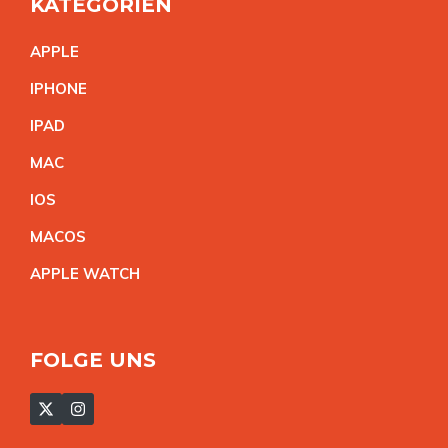
KATEGORIEN
APPL
E
IPHON
E
IPA
D
MA
C
IO
S
MACO
S
APPLE WATC
H
FOLGE UNS