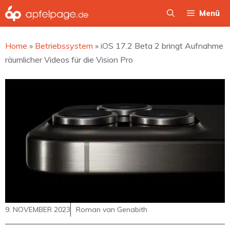
Zum
Menü
Inhalt
springen
Home
»
Betriebssystem
»
iOS 17.2 Beta 2 bringt Aufnahme
räumlicher Videos für die Vision Pro
9. NOVEMBER 2023
Roman van Genabith