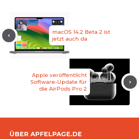
macOS 14.2 Beta 2 ist
jetzt auch da
Apple veröffentlicht
Software-Update für
die AirPods Pro 2
ÜBER APFELPAGE.DE