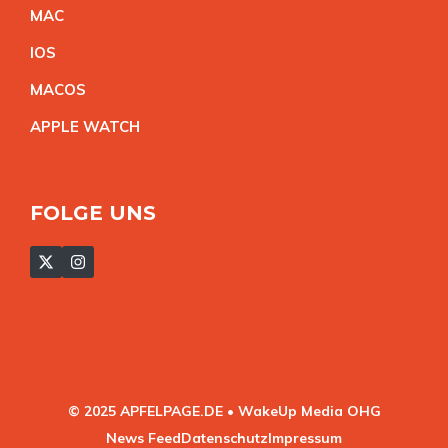
MA
C
IO
S
MACO
S
APPLE WATC
H
FOLGE UNS
© 2025 APFELPAGE.DE • WakeUp Media OHG
News Feed
Datenschutz
Impressum