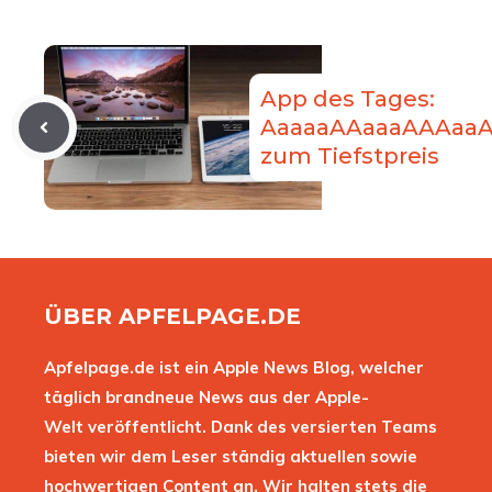
App des Tages:
AaaaaAAaaaAAAaaA
zum Tiefstpreis
ÜBER APFELPAGE.DE
Apfelpage.de ist ein Apple News Blog, welcher
täglich brandneue News aus der Apple-
Welt veröffentlicht. Dank des versierten Teams
bieten wir dem Leser ständig aktuellen sowie
hochwertigen Content an. Wir halten stets die