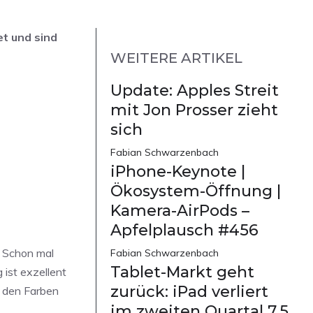
et und sind
WEITERE ARTIKEL
Update: Apples Streit
mit Jon Prosser zieht
sich
Fabian Schwarzenbach
iPhone-Keynote |
Ökosystem-Öffnung |
Kamera-AirPods –
Apfelplausch #456
. Schon mal
Fabian Schwarzenbach
Tablet-Markt geht
 ist exzellent
zurück: iPad verliert
e den Farben
im zweiten Quartal 7,5