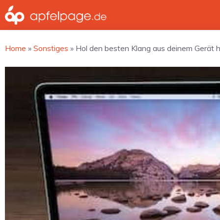
Zum
Inhalt
springen
Home
»
Sonstiges
»
Hol den besten Klang aus deinem Gerät h