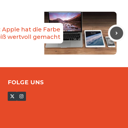
Apple hat die Farbe
iß wertvoll gemacht
FOLGE UNS