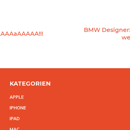
BMW Designer: 
AAAaAAAAA!!!
we
KATEGORIEN
APPL
E
IPHON
E
IPA
D
MA
C