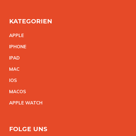
KATEGORIEN
APPL
E
IPHON
E
IPA
D
MA
C
IO
S
MACO
S
APPLE WATC
H
FOLGE UNS