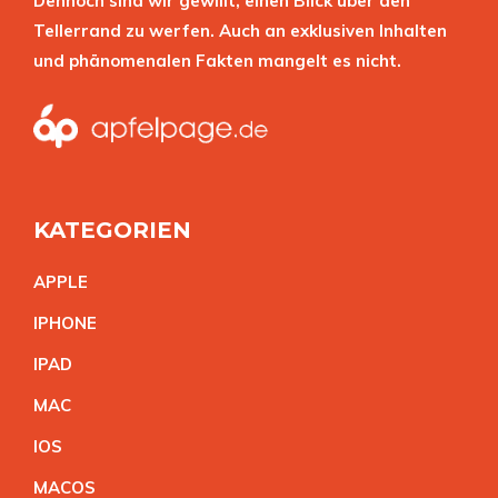
Dennoch sind wir gewillt, einen Blick über den
Tellerrand zu werfen. Auch an exklusiven Inhalten
und phänomenalen Fakten mangelt es nicht.
KATEGORIEN
APPL
E
IPHON
E
IPA
D
MA
C
IO
S
MACO
S