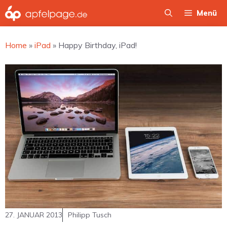
Zum
Menü
Inhalt
springen
Home
»
iPad
»
Happy Birthday, iPad!
27. JANUAR 2013
Philipp Tusch