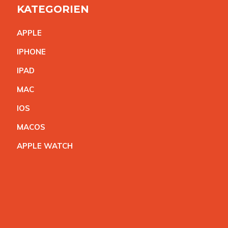
KATEGORIEN
APPL
E
IPHON
E
IPA
D
MA
C
IO
S
MACO
S
APPLE WATC
H