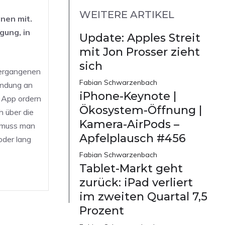
WEITERE ARTIKEL
nen mit.
gung, in
Update: Apples Streit
mit Jon Prosser zieht
sich
vergangenen
Fabian Schwarzenbach
indung an
iPhone-Keynote |
e App ordern
Ökosystem-Öffnung |
h über die
Kamera-AirPods –
r muss man
Apfelplausch #456
oder lang
Fabian Schwarzenbach
Tablet-Markt geht
zurück: iPad verliert
im zweiten Quartal 7,5
Prozent