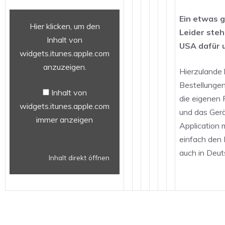
Inhalt
Ein etwas g
Hier klicken, um den
von
Leider steh
widgets.itunes.apple.com
Inhalt von
USA dafür 
anzeigen
widgets.itunes.apple.com
anzuzeigen.
Hierzulande 
Bestellungen
Inhalt von
die eigenen 
widgets.itunes.apple.com
und das Gerä
immer anzeigen
Application 
einfach den 
auch in Deut
Inhalt direkt öffnen