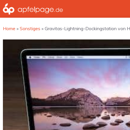
Zum
Inhalt
springen
Home
»
Sonstiges
»
Gravitas-Lightning-Dockingstation von