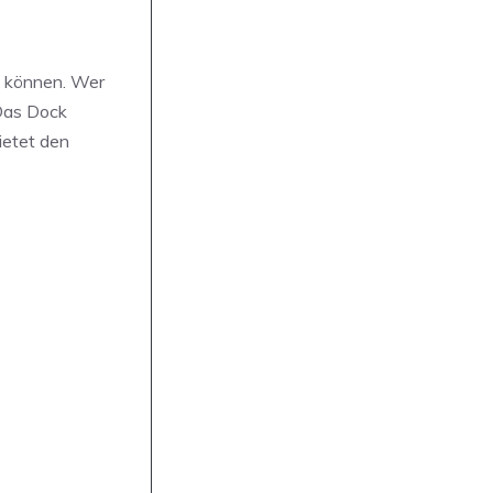
n können. Wer
 Das Dock
ietet den