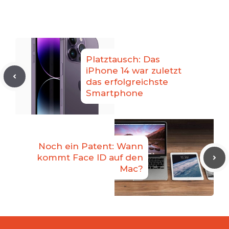
Platztausch: Das
iPhone 14 war zuletzt
das erfolgreichste
Smartphone
Noch ein Patent: Wann
kommt Face ID auf den
Mac?