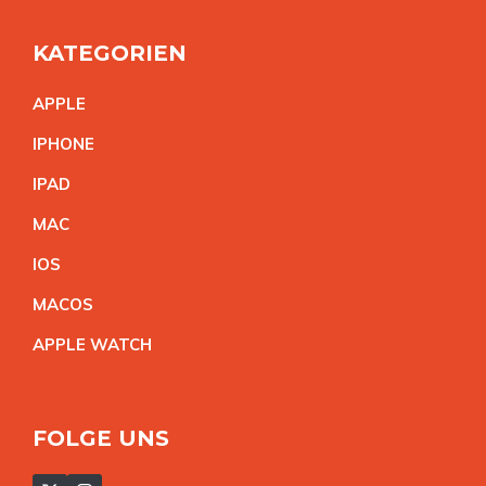
KATEGORIEN
APPL
E
IPHON
E
IPA
D
MA
C
IO
S
MACO
S
APPLE WATC
H
FOLGE UNS