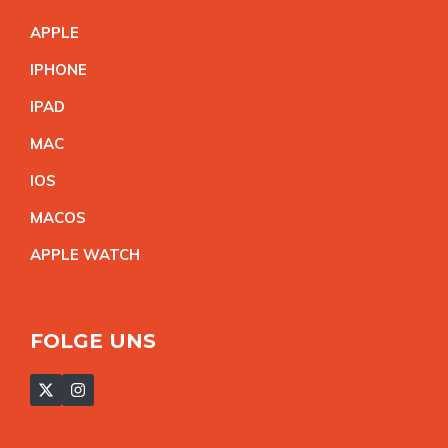
APPL
E
IPHON
E
IPA
D
MA
C
IO
S
MACO
S
APPLE WATC
H
FOLGE UNS