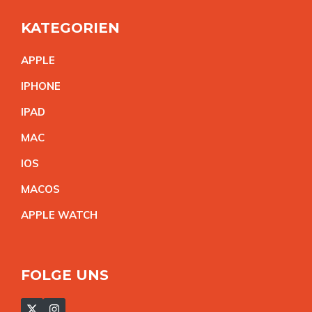
KATEGORIEN
APPL
E
IPHON
E
IPA
D
MA
C
IO
S
MACO
S
APPLE WATC
H
FOLGE UNS