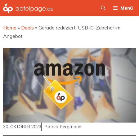
Zum
Menü
Inhalt
springen
Home
»
Deals
»
Gerade reduziert: USB-C-Zubehör im
Angebot
30. OKTOBER 2023
Patrick Bergmann