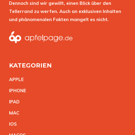
Dennoch sind wir gewillt, einen Blick über den
Tellerrand zu werfen. Auch an exklusiven Inhalten
und phänomenalen Fakten mangelt es nicht.
KATEGORIEN
APPL
E
IPHON
E
IPA
D
MA
C
IO
S