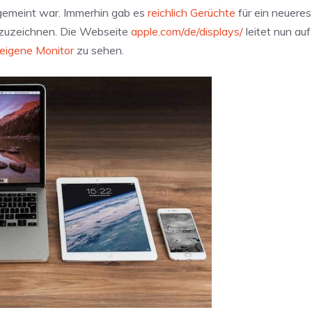
 gemeint war. Immerhin gab es
reichlich Gerüchte
für ein neueres
bzuzeichnen. Die Webseite
apple.com/de/displays/
leitet nun auf
eigene Monitor
zu sehen.