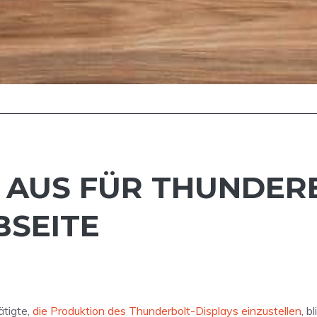
? AUS FÜR THUNDER
BSEITE
ätigte,
die Produktion des Thunderbolt-Displays einzustellen
, b