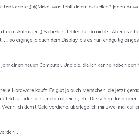
üsten konnte ;) @Mirko, was fehlt dir am aktuellen? Jeden Anwe
t dem Aufrüsten ;) Sicherlich, fehlen tut da nichts. Aber es ist
… …so erginge ja auch dem Display, bis es nun endgültig eingest
es Jahr einen neuen Computer. Und die, die ich kenne haben d
 neue Hardware kauft. Es gibt ja auch Menschen, die jetzt ger
defekt ist oder nicht mehr ausreicht, etc. Die sehen dann eine
ird. Wenn ich damit Geld verdiene, überlege ich mir zwei mal auf
t werden…