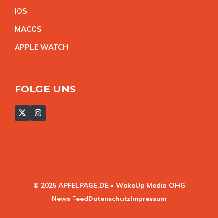
IO
S
MACO
S
APPLE WATC
H
FOLGE UNS
© 2025 APFELPAGE.DE • WakeUp Media OHG
News Feed
Datenschutz
Impressum