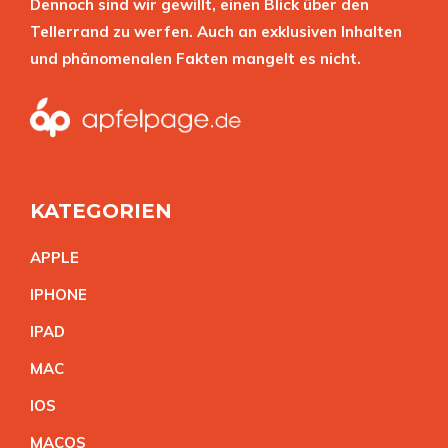
Dennoch sind wir gewillt, einen Blick über den
Tellerrand zu werfen. Auch an exklusiven Inhalten
und phänomenalen Fakten mangelt es nicht.
KATEGORIEN
APPL
E
IPHON
E
IPA
D
MA
C
IO
S
MACO
S