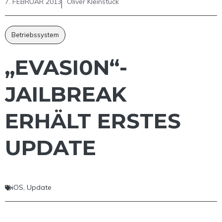
7. FEBRUAR 2013
Oliver Kleinstück
Betriebssystem
„EVASI0N“-
JAILBREAK
ERHÄLT ERSTES
UPDATE
iOS
,
Update