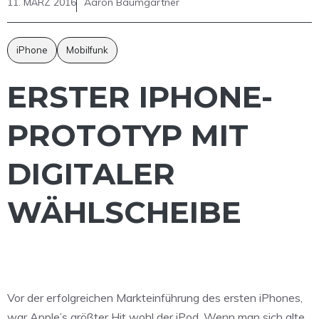
11. MÄRZ 2016
Aaron Baumgärtner
iPhone
Mobilfunk
ERSTER IPHONE-
PROTOTYP MIT
DIGITALER
WÄHLSCHEIBE
Vor der erfolgreichen Markteinführung des ersten iPhones,
war Apple’s größter Hit wohl der iPod. Wenn man sich alte