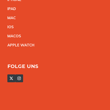
IPA
D
MA
C
IO
S
MACO
S
APPLE WATC
H
FOLGE UNS