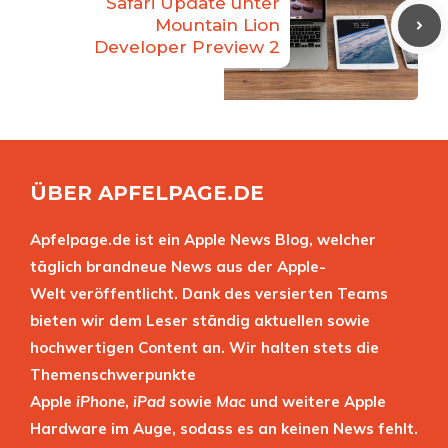
Safari Update unter
Mountain Lion
Developer Preview 2
ÜBER APFELPAGE.DE
Apfelpage.de ist ein Apple News Blog, welcher
täglich brandneue News aus der Apple-
Welt veröffentlicht. Dank des versierten Teams
bieten wir dem Leser ständig aktuellen sowie
hochwertigen Content an. Wir halten stets die
Themenschwerpunkte
Apple
iPhone
,
iPad
sowie
Mac
und weitere Apple
Hardware im Auge, sodass es an keinen News fehlt.