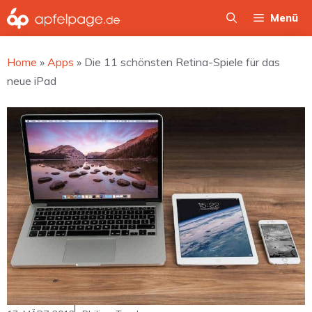
Zum
Menü
Inhalt
springen
Home
»
Apps
»
Die 11 schönsten Retina-Spiele für das
neue iPad