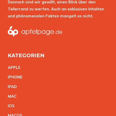
Dennoch sind wir gewillt, einen Blick über den
Tellerrand zu werfen. Auch an exklusiven Inhalten
und phänomenalen Fakten mangelt es nicht.
KATEGORIEN
APPL
E
IPHON
E
IPA
D
MA
C
IO
S
MACO
S