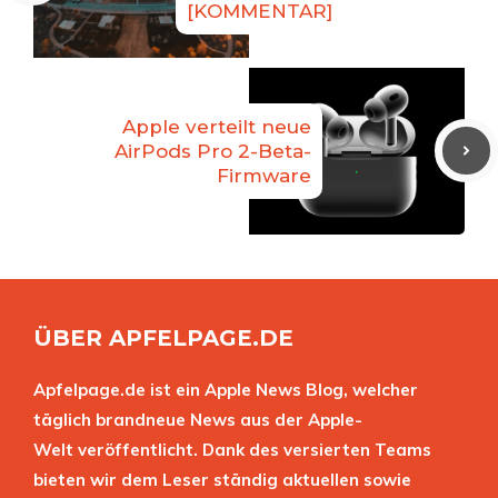
[KOMMENTAR]
Apple verteilt neue
AirPods Pro 2-Beta-
Firmware
ÜBER APFELPAGE.DE
Apfelpage.de ist ein Apple News Blog, welcher
täglich brandneue News aus der Apple-
Welt veröffentlicht. Dank des versierten Teams
bieten wir dem Leser ständig aktuellen sowie