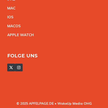
MA
C
IO
S
MACO
S
APPLE WATC
H
FOLGE UNS
© 2025 APFELPAGE.DE • WakeUp Media OHG