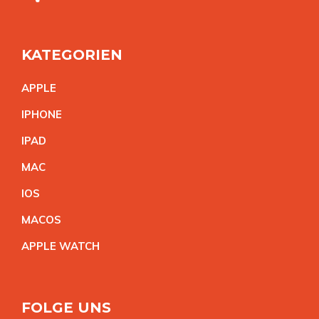
KATEGORIEN
APPL
E
IPHON
E
IPA
D
MA
C
IO
S
MACO
S
APPLE WATC
H
FOLGE UNS