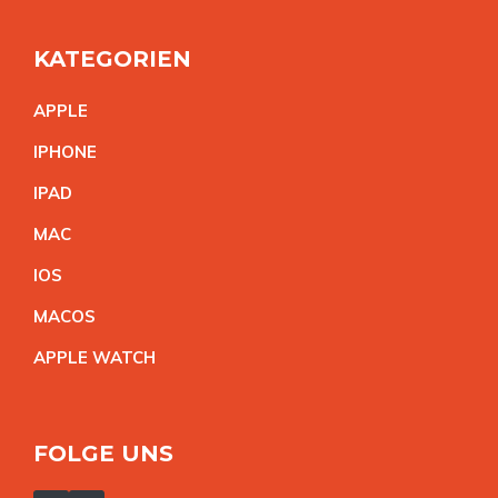
KATEGORIEN
APPL
E
IPHON
E
IPA
D
MA
C
IO
S
MACO
S
APPLE WATC
H
FOLGE UNS