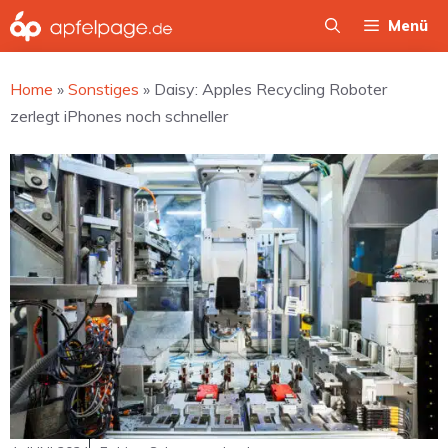
Zum
Menü
Inhalt
springen
Home
»
Sonstiges
»
Daisy: Apples Recycling Roboter
zerlegt iPhones noch schneller