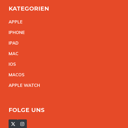
KATEGORIEN
APPL
E
IPHON
E
IPA
D
MA
C
IO
S
MACO
S
APPLE WATC
H
FOLGE UNS