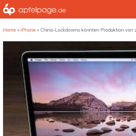
Zum
Inhalt
springen
Home
»
iPhone
»
China-Lockdowns könnten Produktion von z