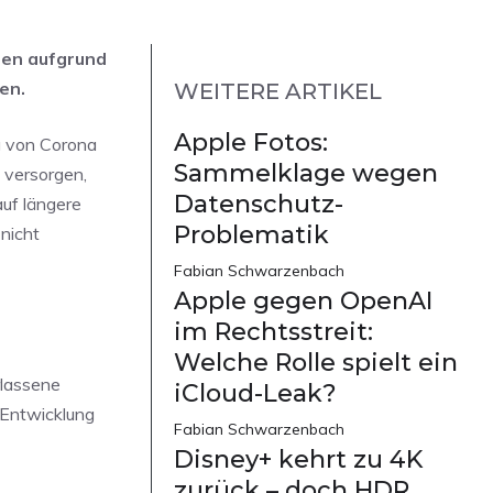
nen aufgrund
en.
WEITERE ARTIKEL
Apple Fotos:
ng von Corona
Sammelklage wegen
 versorgen,
Datenschutz-
auf längere
Problematik
nicht
Fabian Schwarzenbach
Apple gegen OpenAI
im Rechtsstreit:
Welche Rolle spielt ein
rlassene
iCloud-Leak?
 Entwicklung
Fabian Schwarzenbach
Disney+ kehrt zu 4K
zurück – doch HDR