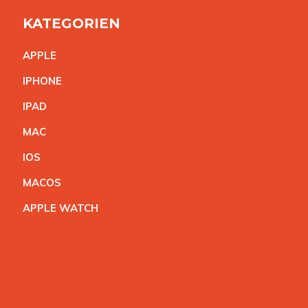
KATEGORIEN
APPL
E
IPHON
E
IPA
D
MA
C
IO
S
MACO
S
APPLE WATC
H