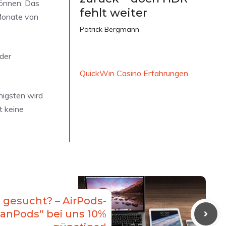
können. Das
fehlt weiter
 Monate von
Patrick Bergmann
 der
QuickWin Casino Erfahrungen
nigsten wird
t keine
gesucht? – AirPods-
eanPods“ bei uns 10%