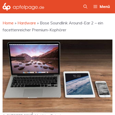
Zum
Menü
Inhalt
springen
Home
»
Hardware
»
Bose Soundlink Around-Ear 2 – ein
facettenreicher Premium-Kophörer