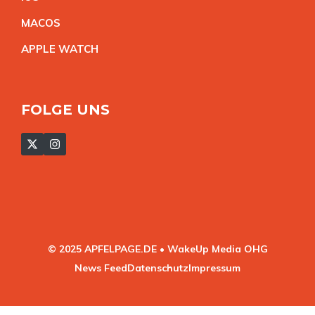
MACO
S
APPLE WATC
H
FOLGE UNS
© 2025 APFELPAGE.DE • WakeUp Media OHG
News Feed
Datenschutz
Impressum