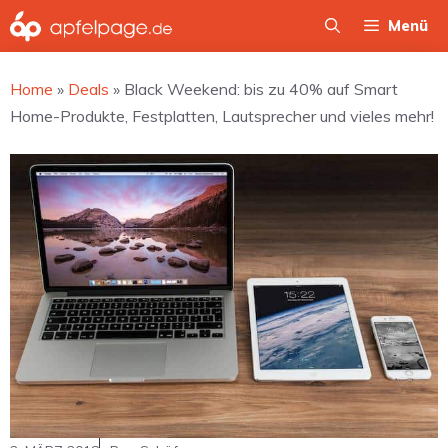
Zum
Menü
Inhalt
springen
Home
»
Deals
»
Black Weekend: bis zu 40% auf Smart
Home-Produkte, Festplatten, Lautsprecher und vieles mehr!