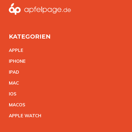
KATEGORIEN
APPL
E
IPHON
E
IPA
D
MA
C
IO
S
MACO
S
APPLE WATC
H