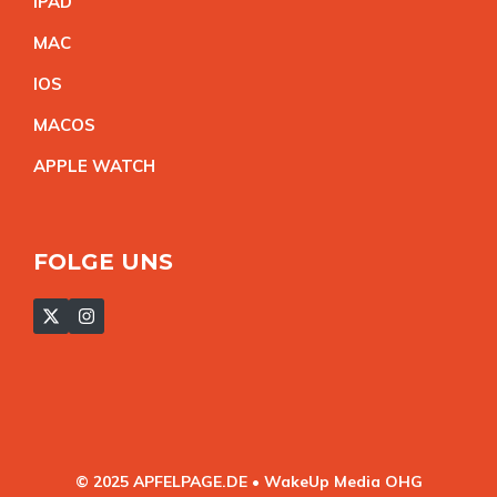
IPA
D
MA
C
IO
S
MACO
S
APPLE WATC
H
FOLGE UNS
© 2025 APFELPAGE.DE • WakeUp Media OHG