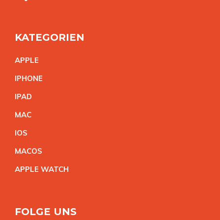
KATEGORIEN
APPL
E
IPHON
E
IPA
D
MA
C
IO
S
MACO
S
APPLE WATC
H
FOLGE UNS