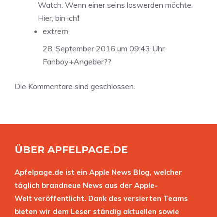
Watch. Wenn einer seins loswerden möchte.
Hier, bin ich❗️
extrem
28. September 2016 um 09:43 Uhr
Fanboy+Angeber??
Die Kommentare sind geschlossen.
ÜBER APFELPAGE.DE
Apfelpage.de ist ein Apple News Blog, welcher
täglich brandneue News aus der Apple-
Welt veröffentlicht. Dank des versierten Teams
bieten wir dem Leser ständig aktuellen sowie