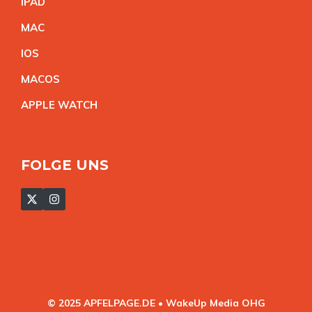
IPA
D
MA
C
IO
S
MACO
S
APPLE WATC
H
FOLGE UNS
© 2025 APFELPAGE.DE • WakeUp Media OHG