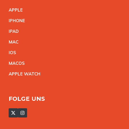
APPL
E
IPHON
E
IPA
D
MA
C
IO
S
MACO
S
APPLE WATC
H
FOLGE UNS