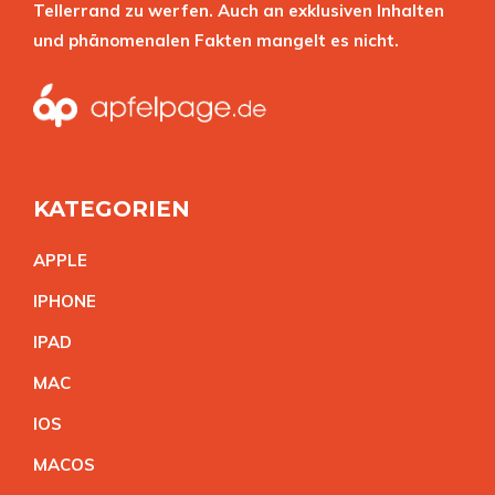
Tellerrand zu werfen. Auch an exklusiven Inhalten
und phänomenalen Fakten mangelt es nicht.
KATEGORIEN
APPL
E
IPHON
E
IPA
D
MA
C
IO
S
MACO
S