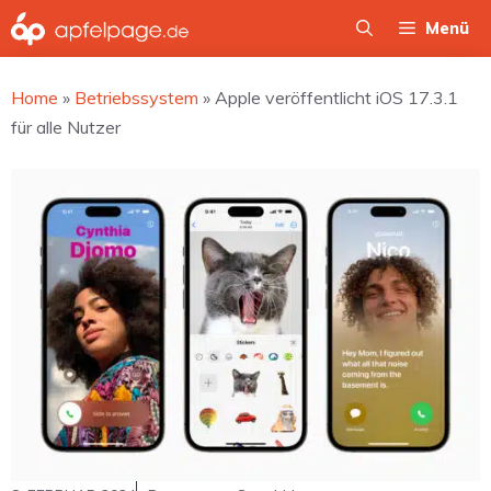
Zum
Menü
Inhalt
springen
Home
»
Betriebssystem
»
Apple veröffentlicht iOS 17.3.1
für alle Nutzer