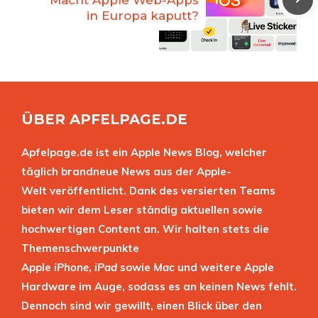
Macht Apple Web-Apps
in Europa kaputt?
ÜBER APFELPAGE.DE
Apfelpage.de ist ein Apple News Blog, welcher
täglich brandneue News aus der Apple-
Welt veröffentlicht. Dank des versierten Teams
bieten wir dem Leser ständig aktuellen sowie
hochwertigen Content an. Wir halten stets die
Themenschwerpunkte
Apple
iPhone
,
iPad
sowie
Mac
und weitere Apple
Hardware im Auge, sodass es an keinen News fehlt.
Dennoch sind wir gewillt, einen Blick über den