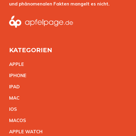
und phänomenalen Fakten mangelt es nicht.
KATEGORIEN
APPL
E
IPHON
E
IPA
D
MA
C
IO
S
MACO
S
APPLE WATC
H