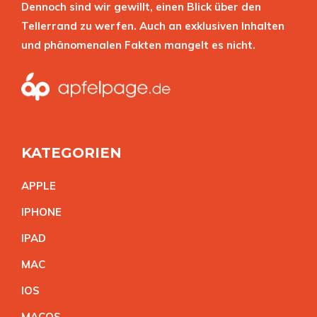
Dennoch sind wir gewillt, einen Blick über den
Tellerrand zu werfen. Auch an exklusiven Inhalten
und phänomenalen Fakten mangelt es nicht.
KATEGORIEN
APPL
E
IPHON
E
IPA
D
MA
C
IO
S
MACO
S