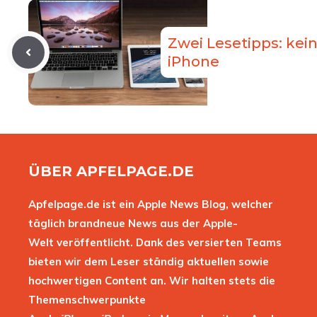
Zwei Lesetipps: kein
iPhone
ÜBER APFELPAGE.DE
Apfelpage.de ist ein Apple News Blog, welcher
täglich brandneue News aus der Apple-
Welt veröffentlicht. Dank des versierten Teams
bieten wir dem Leser ständig aktuellen sowie
hochwertigen Content an. Wir halten stets die
Themenschwerpunkte