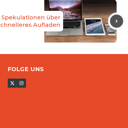
e Spekulationen über
schnelleres Aufladen
FOLGE UNS