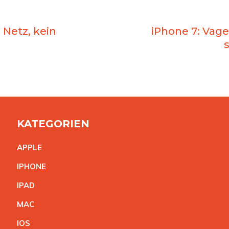
 Netz, kein
iPhone 7: Vag
KATEGORIEN
APPL
E
IPHON
E
IPA
D
MA
C
IO
S