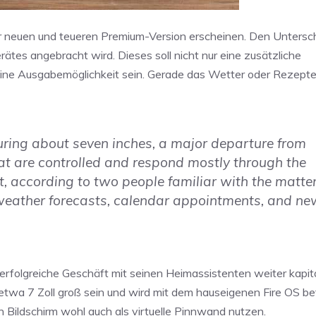
r neuen und teueren Premium-Version erscheinen. Den Untersch
ätes angebracht wird. Dieses soll nicht nur eine zusätzliche
eine Ausgabemöglichkeit sein. Gerade das Wetter oder Rezepte
ring about seven inches, a major departure from
at are controlled and respond mostly through the
, according to two people familiar with the matter
 weather forecasts, calendar appointments, and ne
rfolgreiche Geschäft mit seinen Heimassistenten weiter kapital
etwa 7 Zoll groß sein und wird mit dem hauseigenen Fire OS be
 Bildschirm wohl auch als virtuelle Pinnwand nutzen.