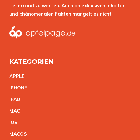
Tellerrand zu werfen. Auch an exklusiven Inhalten
und phänomenalen Fakten mangelt es nicht.
KATEGORIEN
APPL
E
IPHON
E
IPA
D
MA
C
IO
S
MACO
S