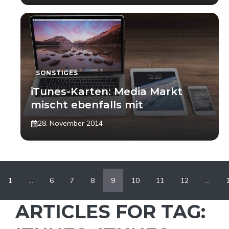
SONSTIGES
iTunes-Karten: Media Markt
mischt ebenfalls mit
28. November 2014
1
…
6
7
8
9
10
11
12
…
ARTICLES FOR TAG: