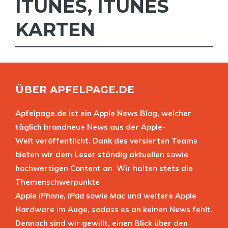
ITUNES
,
ITUNES
KARTEN
ÜBER APFELPAGE.DE
Apfelpage.de ist ein Apple News Blog, welcher
täglich brandneue News aus der Apple-
Welt veröffentlicht. Dank des versierten Teams
bieten wir dem Leser ständig aktuellen sowie
hochwertigen Content an. Wir halten stets die
Themenschwerpunkte
Apple
iPhone
,
iPad
sowie
Mac
und weitere Apple
Hardware im Auge, sodass es an keinen News fehlt.
Dennoch sind wir gewillt, einen Blick über den