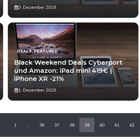
3. Dezember 2019
DEALS
,
FEATURED
Black Weekend Deals Cyberport
und Amazon: iPad mini 419€ |
iPhone XR -21%
1. Dezember 2019
1
…
36
37
38
39
40
41
42