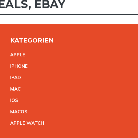
EALS
,
EBAY
KATEGORIEN
APPL
E
IPHON
E
IPA
D
MA
C
IO
S
MACO
S
APPLE WATC
H