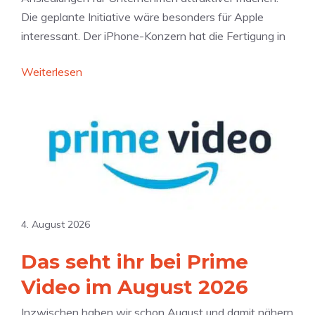
f
m
Die geplante Initiative wäre besonders für Apple
e
b
interessant. Der iPhone-Konzern hat die Fertigung in
p
e
u
r
:
Weiterlesen
s
:
F
h
A
ü
e
p
r
n
p
A
l
p
e
p
-
l
L
e
4. August 2026
o
a
Das seht ihr bei Prime
t
t
t
t
Video im August 2026
e
r
Inzwischen haben wir schon August und damit nähern