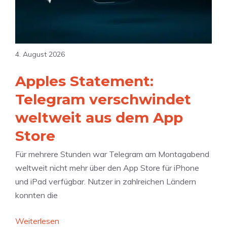
p
u
r
e
s
l
r
t
e
a
2
i
4. August 2026
b
0
c
i
2
Apples Statement:
h
l
6
t
Telegram verschwindet
i
e
t
weltweit aus dem App
r
ä
Store
u
t
n
:
Für mehrere Stunden war Telegram am Montagabend
g
A
weltweit nicht mehr über den App Store für iPhone
e
p
und iPad verfügbar. Nutzer in zahlreichen Ländern
n
p
konnten die
f
l
ü
e
:
Weiterlesen