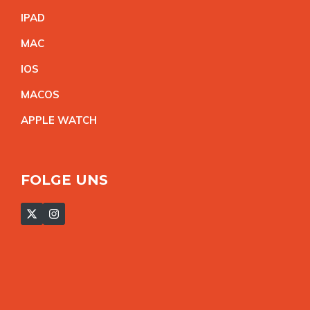
IPA
D
MA
C
IO
S
MACO
S
APPLE WATC
H
FOLGE UNS