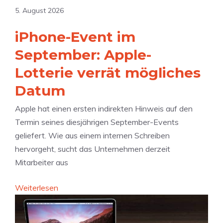
h
l
l
5. August 2026
r
e
a
d
s
iPhone-Event im
y
i
i
z
September: Apple-
e
P
u
Lotterie verrät mögliches
s
h
v
e
o
Datum
i
n
n
e
Apple hat einen ersten indirekten Hinweis auf den
M
e
l
Termin seines diesjährigen September-Events
o
U
P
geliefert. Wie aus einem internen Schreiben
n
l
r
hervorgeht, sucht das Unternehmen derzeit
a
t
i
Mitarbeiter aus
t
r
v
b
a
a
:
Weiterlesen
e
d
t
i
i
ü
s
P
H
r
p