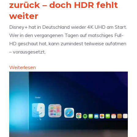
zurück – doch HDR fehlt
weiter
Disney+ hat in Deutschland wieder 4K UHD am Start.
Wer in den vergangenen Tagen auf matschiges Full-
HD geschaut hat, kann zumindest teilweise aufatmen
– vorausgesetzt,
:
Weiterlesen
D
i
s
n
e
y
+
k