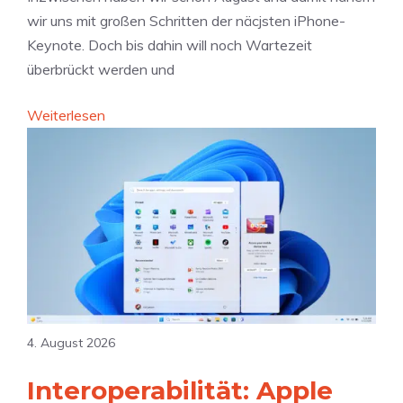
r
a
wir uns mit großen Schritten der näcjsten iPhone-
i
k
Keynote. Doch bis dahin will noch Wartezeit
e
t
überbrückt werden und
v
i
e
v
:
Weiterlesen
r
:
D
r
I
a
ä
n
s
t
d
s
m
i
e
ö
e
h
g
n
t
l
p
i
i
l
h
4. August 2026
c
a
r
h
n
b
Interoperabilität: Apple
e
t