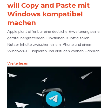
e
will Copy and Paste mit
s
u
i
D
m
Windows kompatibel
P
a
f
r
machen
t
a
i
u
s
Apple plant offenbar eine deutliche Erweiterung seiner
m
m
s
geräteübergreifenden Funktionen. Künftig sollen
e
e
Nutzer Inhalte zwischen einem iPhone und einem
V
n
Windows-PC kopieren und einfügen können – ähnlich
i
d
d
e
:
Weiterlesen
e
S
I
o
t
n
i
e
t
m
u
e
A
e
r
u
r
o
g
e