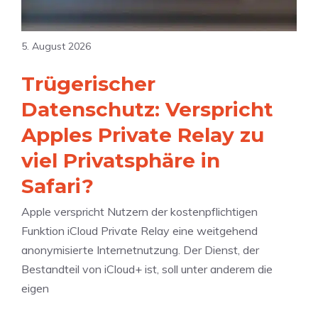
e
h
5. August 2026
r
t
Trügerischer
z
Datenschutz: Verspricht
u
4
Apples Private Relay zu
K
viel Privatsphäre in
z
Safari?
u
r
Apple verspricht Nutzern der kostenpflichtigen
ü
Funktion iCloud Private Relay eine weitgehend
c
anonymisierte Internetnutzung. Der Dienst, der
k
Bestandteil von iCloud+ ist, soll unter anderem die
–
eigen
d
o