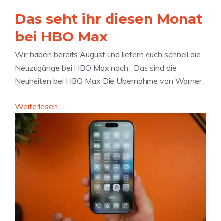
h
h
f
t
Das seht ihr diesen Monat
ü
A
bei HBO Max
r
p
F
Wir haben bereits August und liefern euch schnell die
p
o
Neuzugänge bei HBO Max nach. Das sind die
l
l
Neuheiten bei HBO Max Die Übernahme von Warner
e
d
s
:
Weiterlesen
a
P
D
b
r
a
l
i
s
e
v
s
s
a
e
:
t
h
A
e
t
p
R
i
p
e