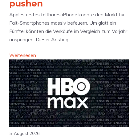
pushen
n
s
Apples erstes faltbares iPhone könnte den Markt für
c
Falt-Smartphones massiv befeuern. Um glatt ein
h
Fünftel könnten die Verkäufe im Vergleich zum Vorjahr
u
anspringen. Dieser Anstieg
t
:
Weiterlesen
z
D
:
u
V
r
e
c
r
h
s
b
p
r
r
u
i
c
c
5. August 2026