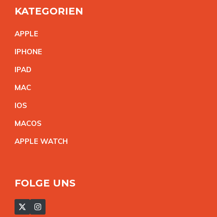
KATEGORIEN
APPL
E
IPHON
E
IPA
D
MA
C
IO
S
MACO
S
APPLE WATC
H
FOLGE UNS