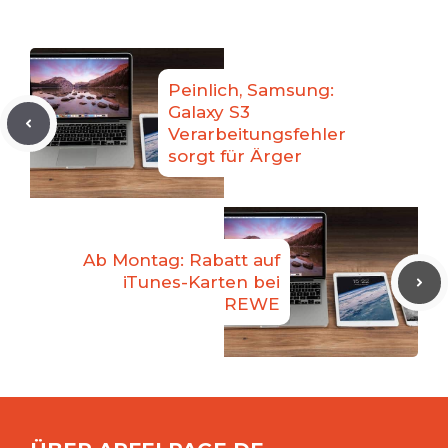
Peinlich, Samsung:
Galaxy S3
Verarbeitungsfehler
sorgt für Ärger
Ab Montag: Rabatt auf
iTunes-Karten bei
REWE