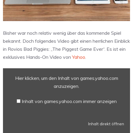
Bisher war noch relativ wenig über das kommende Spiel
bekannt. Doch folgendes Video gibt einen herrlichen Einblick
in Rovios Bad Piggies: „The Piggest Game Ever“. Es ist ein
exklusives Hands-On Video von
Yahoo
.
Inhalt
Hier klicken, um den Inhalt von games.yahoo.com
von
games.yahoo.com
anzuzeigen.
anzeigen
Inhalt von games.yahoo.com immer anzeigen
Inhalt direkt öffnen