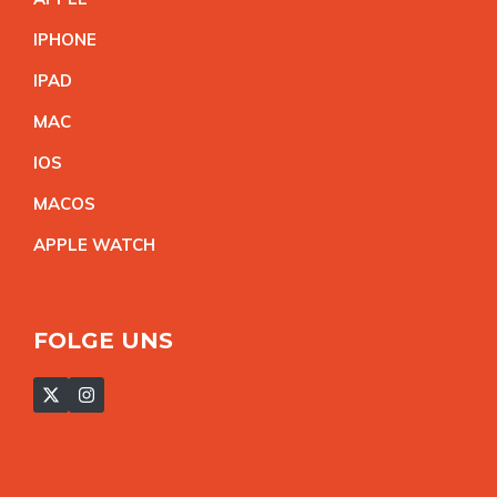
IPHON
E
IPA
D
MA
C
IO
S
MACO
S
APPLE WATC
H
FOLGE UNS