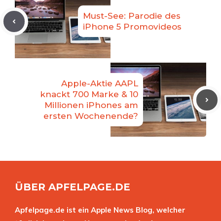
Must-See: Parodie des
iPhone 5 Promovideos
Apple-Aktie AAPL
knackt 700 Marke & 10
Millionen iPhones am
ersten Wochenende?
ÜBER APFELPAGE.DE
Apfelpage.de ist ein Apple News Blog, welcher