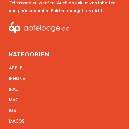
Tellerrand zu werfen. Auch an exklusiven Inhalten
und phänomenalen Fakten mangelt es nicht.
KATEGORIEN
APPL
E
IPHON
E
IPA
D
MA
C
IO
S
MACO
S