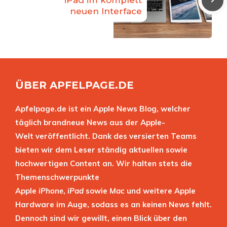
iPad im komplett
neuen Interface
ÜBER APFELPAGE.DE
Apfelpage.de ist ein Apple News Blog, welcher
täglich brandneue News aus der Apple-
Welt veröffentlicht. Dank des versierten Teams
bieten wir dem Leser ständig aktuellen sowie
hochwertigen Content an. Wir halten stets die
Themenschwerpunkte
Apple
iPhone
,
iPad
sowie
Mac
und weitere Apple
Hardware im Auge, sodass es an keinen News fehlt.
Dennoch sind wir gewillt, einen Blick über den