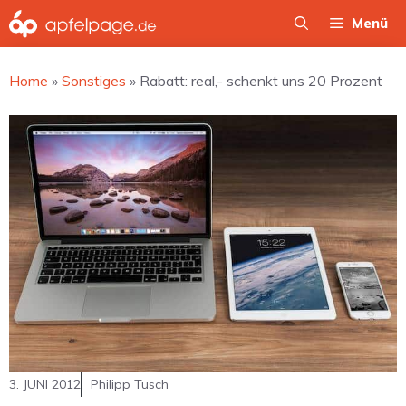
Zum
Menü
Inhalt
springen
Home
»
Sonstiges
»
Rabatt: real,- schenkt uns 20 Prozent
3. JUNI 2012
Philipp Tusch